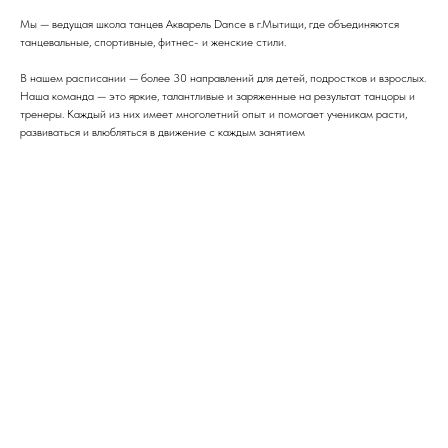
Мы — ведущая школа танцев Акварель Dance в г.Мытищи, где объединяются
танцевальные, спортивные, фитнес- и женские стили.
В нашем расписании — более 30 направлений для детей, подростков и взрослых.
Наша команда — это яркие, талантливые и заряженные на результат танцоры и
тренеры. Каждый из них имеет многолетний опыт и помогает ученикам расти,
развиваться и влюбляться в движение с каждым занятием